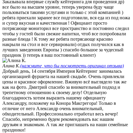
Заказывала впервые службу кейтеринга для проведения др)
все было на высшем уровне, теперь уверена буду чаще
пользоваться такими услугами и только с этой компанией )
ребята приехали заранее все подготовили, вся еда из под ножа
и супер вкусная и качественная ! Официант просто
потрясающе мониторил все пространство и постоянно следил
чтобы у гостей были свежие напитки, чтоб все попробовали
разные блюда ! К тому же ребята потрясающе красиво
накрыли на стол и все сервировали) отдых получился как в
лучших заведениях Европы ) спасибо большое за чудесный
праздник )) теперь я ваш постоянный клиент) ​
Алина К.
(нажмите, что бы посмотреть оригинал отзыва)
Добрый день, 14 сентября Империя Кейтеринг занималась
организацией фуршета на нашей свадьбе. Очень привлекли
цены и красивое оформление. Вживую всё выглядело так же
как на фото. Дмитрий спасибо за внимательный подход и
трепетному отношению к своему делу! Отдельную
благодарность хотим выразить нашему официанту
Александру, похожему на Конора Макгрегора! Только в
отличие от него Александр очень внимательный,
обходительный. Профессионально отработал весь вечер!
Спасибо, непременно будем рекомендовать вас нашим
друзьям и знакомым. А так же приглашать на наши семейные
праздники!​