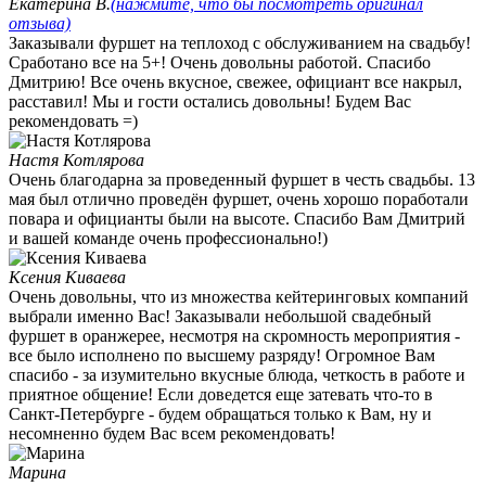
Екатерина В.
(нажмите, что бы посмотреть оригинал
отзыва)
Заказывали фуршет на теплоход с обслуживанием на свадьбу!
Сработано все на 5+! Очень довольны работой. Спасибо
Дмитрию! Все очень вкусное, свежее, официант все накрыл,
расставил! Мы и гости остались довольны! Будем Вас
рекомендовать =)​
Настя Котлярова
Очень благодарна за проведенный фуршет в честь свадьбы. 13
мая был отлично проведён фуршет, очень хорошо поработали
повара и официанты были на высоте. Спасибо Вам Дмитрий
и вашей команде очень профессионально!)​
Ксения Киваева
Очень довольны, что из множества кейтеринговых компаний
выбрали именно Вас! Заказывали небольшой свадебный
фуршет в оранжерее, несмотря на скромность мероприятия -
все было исполнено по высшему разряду! Огромное Вам
спасибо - за изумительно вкусные блюда, четкость в работе и
приятное общение! Если доведется еще затевать что-то в
Санкт-Петербурге - будем обращаться только к Вам, ну и
несомненно будем Вас всем рекомендовать!
Марина